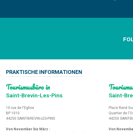
FOL
PRAKTISCHE INFORMATIONEN
Tourismusbüro in
Tourismu
Saint-Brevin-Les-Pins
Saint-Bre
10 rue de l'Eglise
Place René Gu
BP 1010
Quartier de l'
44250 SAINT-BREVIN-LES-PINS
44250 SAINT-B
Von November bis März :
Von Novembe