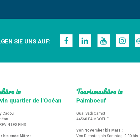
GEN SIE UNS AUF:
sbüro in
Tourismusbüro in
vin quartier de l'Océan
Paimboeuf
y Cadou
Quai Sadi Carnot
Océan
44560 PAIMBOEUF
REVIN-LES-PINS
Von November bis März :
r bis ende März
:
Von Dienstag bis Samstag: 9:00 bis 