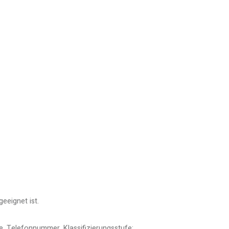
eeignet ist.
e, Telefonnummer, Klassifizierungsstufe;