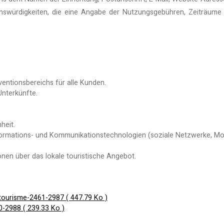
henswürdigkeiten, die eine Angabe der Nutzungsgebühren, Zeiträume 
ventionsbereichs für alle Kunden.
Unterkünfte.
heit.
ormations- und Kommunikationstechnologien (soziale Netzwerke, Mobilt
onen über das lokale touristische Angebot.
-tourisme-2461-2987
( 447.79 Ko )
60-2988
( 239.33 Ko )