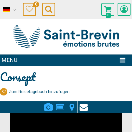
0
0
MENU
Corsept
Zum Reisetagebuch hinzufügen