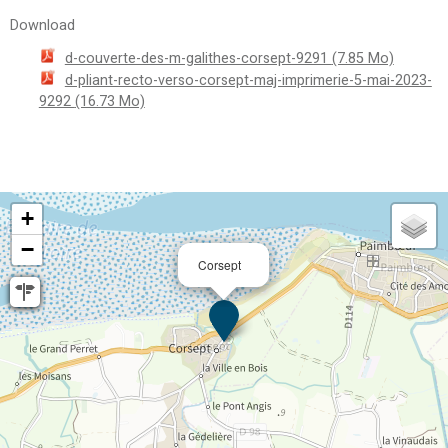
Download
d-couverte-des-m-galithes-corsept-9291
(7.85 Mo)
d-pliant-recto-verso-corsept-maj-imprimerie-5-mai-2023-
9292
(16.73 Mo)
+
−
Corsept