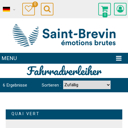
0
0
MENU
Fahrradverleiher
6
Ergebnisse
Sortieren :
QUAI VERT