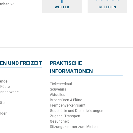
ember, 25.
WETTER
GEZEITEN
EN UND FREIZEIT
PRAKTISCHE
INFORMATIONEN
ände
Ticketverkauf
 Küste
Souvenirs
Wanderwege
Aktuelles
Broschüren & Pläne
täten
Fremdenverkehrsamt
Geschäfte und Dienstleistungen
inder
Zugang, Transport
Gesundheit
Sitzungszimmer zum Mieten