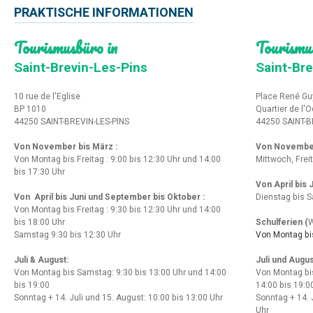
PRAKTISCHE INFORMATIONEN
Tourismusbüro in
Tourismu
Saint-Brevin-Les-Pins
Saint-Bre
10 rue de l'Eglise
Place René Gu
BP 1010
Quartier de l'
44250 SAINT-BREVIN-LES-PINS
44250 SAINT-B
Von November bis März :
Von Novembe
Von Montag bis Freitag : 9:00 bis 12:30 Uhr und 14:00
Mittwoch, Frei
bis 17:30 Uhr
Von April bis
Von April bis Juni und September bis Oktober :
Dienstag bis S
Von Montag bis Freitag : 9:30 bis 12:30 Uhr und 14:00
bis 18:00 Uhr
Schulferien (
W
Samstag 9:30 bis 12:30 Uhr
Von Montag bis
Juli & August:
Juli und Augus
Von Montag bis Samstag: 9:30 bis 13:00 Uhr und 14:00
Von Montag bi
bis 19:00
14:00 bis 19:0
Sonntag + 14. Juli und 15. August: 10:00 bis 13:00 Uhr
Sonntag + 14. 
Uhr