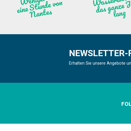
n
ntes
ng
NEWSLETTER-
Erhalten Sie unsere Angebote u
FOL