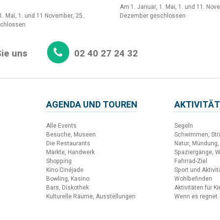
Am 1. Januar, 1. Mai, 1. und 11. Nov
1. Mai, 1. und 11 November, 25.
Dezember geschlossen
chlossen
ie uns
02 40 27 24 32
AGENDA UND TOUREN
AKTIVITÄT
Alle Events
Segeln
Besuche, Museen
Schwimmen, Str
Die Restaurants
Natur, Mündung,
Märkte, Handwerk
Spaziergänge, 
Shopping
Fahrrad-Ziel
Kino Cinéjade
Sport und Aktivi
Bowling, Kasino
Wohlbefinden
Bars, Diskothek
Aktivitäten für K
Kulturelle Räume, Ausstellungen
Wenn es regnet