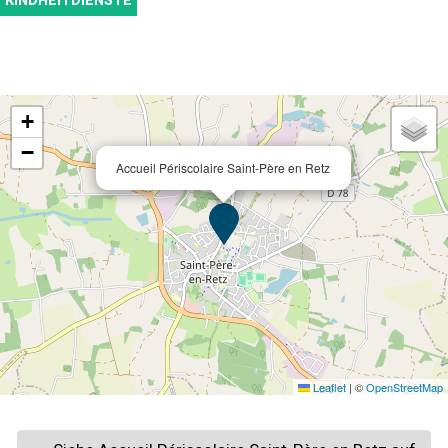
KINDHEITDIENSTE
+
−
Accueil Périscolaire Saint-Père en Retz
Leaflet
|
©
OpenStreetMap