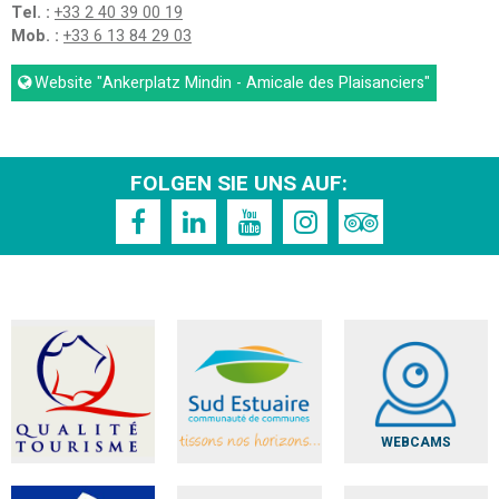
Tel. :
+33 2 40 39 00 19
Mob. :
+33 6 13 84 29 03
Website
"Ankerplatz Mindin - Amicale des Plaisanciers"
FOLGEN SIE UNS AUF:
WEBCAMS