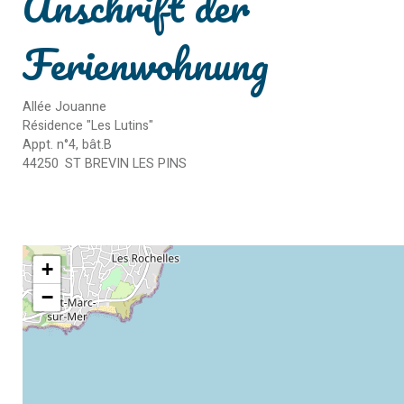
Anschrift der
Ferienwohnung
Allée Jouanne
Résidence "Les Lutins"
Appt. n°4, bât.B
44250
ST BREVIN LES PINS
+
−