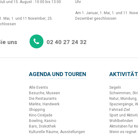
Juli und 15. August : 10:00 bis 13:00
Uhr
Am 1. Januar, 1. Mai, 1. und 11. Nov
1. Mai, 1. und 11 November, 25.
Dezember geschlossen
chlossen
ie uns
02 40 27 24 32
AGENDA UND TOUREN
AKTIVITÄT
Alle Events
Segeln
Besuche, Museen
Schwimmen, Str
Die Restaurants
Natur, Mündung,
Märkte, Handwerk
Spaziergänge, 
Shopping
Fahrrad-Ziel
Kino Cinéjade
Sport und Aktivi
Bowling, Kasino
Wohlbefinden
Bars, Diskothek
Aktivitäten für K
Kulturelle Räume, Ausstellungen
Wenn es regnet