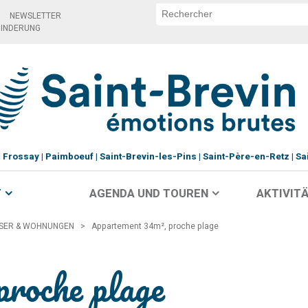
NEWSLETTER
HINDERUNG
Frossay
Paimboeuf
Saint-Brevin-les-Pins
Saint-Père-en-Retz
Sa
T
AGENDA UND TOUREN
AKTIVITÄ
SER & WOHNUNGEN
>
Appartement 34m², proche plage
roche plage