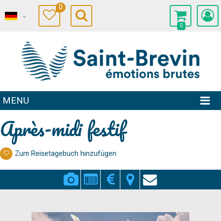
0
0
MENU
Après-midi festif
Zum Reisetagebuch hinzufügen