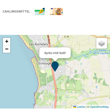
ZAHLUNGSMITTEL :
+
−
Après-midi festif
Leaflet
|
©
OpenStreetMap