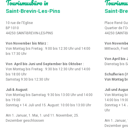
Tourismusbüro in
Tourismu
Saint-Brevin-Les-Pins
Saint-Bre
10 rue de l'Eglise
Place René Gu
BP 1010
Quartier de l'
44250 SAINT-BREVIN-LES-PINS
44250 SAINT-B
Von November bis März :
Von Novembe
Von Montag bis Freitag : 9:00 bis 12:30 Uhr und 14:00
Mittwoch, Frei
bis 17:30 Uhr
Von April bis
Von April bis Juni und September bis Oktober :
Dienstag bis S
Von Montag bis Freitag : 9:30 bis 12:30 Uhr und 14:00
bis 18:00 Uhr
Schulferien (
W
Samstag 9:30 bis 12:30 Uhr
Von Montag bis
Juli & August:
Juli und Augus
Von Montag bis Samstag: 9:30 bis 13:00 Uhr und 14:00
Von Montag bi
bis 19:00
14:00 bis 19:0
Sonntag + 14. Juli und 15. August: 10:00 bis 13:00 Uhr
Sonntag + 14. 
Uhr
Am 1. Januar, 1. Mai, 1. und 11. November, 25.
Dezember geschlossen
Am 1. Januar, 
Dezember ges