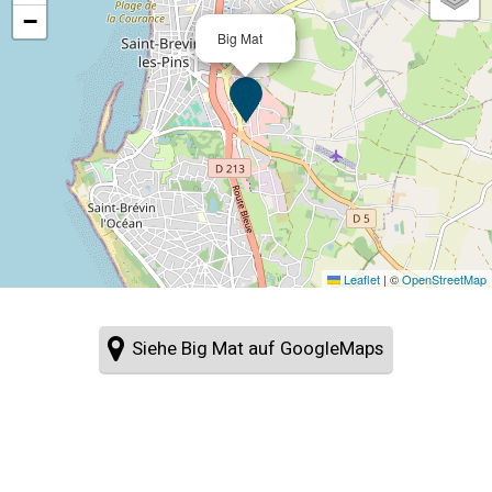
−
Big Mat
Leaflet
|
©
OpenStreetMap
Siehe Big Mat auf GoogleMaps