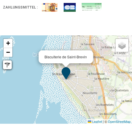
ZAHLUNGSMITTEL :
+
−
Biscuiterie de Saint-Brevin
Leaflet
|
©
OpenStreetMap