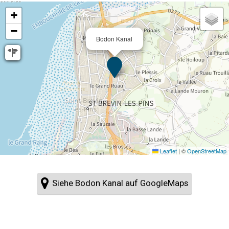
+
−
Bodon Kanal
Leaflet
|
©
OpenStreetMap
Siehe Bodon Kanal auf GoogleMaps