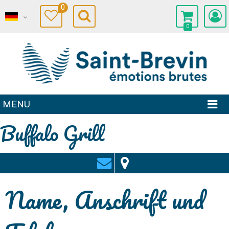
0
0
MENU
Buffalo Grill
Name, Anschrift und