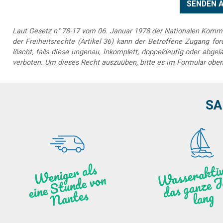
Laut Gesetz n° 78-17 vom 06. Januar 1978 der Nationalen Kommis
der Freiheitsrechte (Artikel 36) kann der Betroffene Zugang forde
löscht, falls diese ungenau, inkomplett, doppeldeutig oder abg
verboten. Um dieses Recht auszuüben, bitte es im Formular oben
SA
as
ktiv
ät
a
nz
We
ni
ge
r
als
ei
ne
Stu
n
de vo
N
a
n
ntes
ng