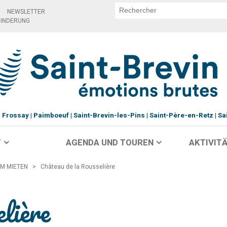
NEWSLETTER
HINDERUNG
Frossay
Paimboeuf
Saint-Brevin-les-Pins
Saint-Père-en-Retz
Sa
T
AGENDA UND TOUREN
AKTIVITÄ
M MIETEN
>
Château de la Rousselière
lière