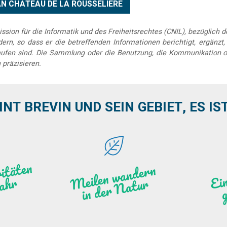
sion für die Informatik und des Freiheitsrechtes (CNIL), bezüglich 
rn, so dass er die betreffenden Informationen berichtigt, ergänzt, k
elaufen sind. Die Sammlung oder die Benutzung, die Kommunikation o
 präzisieren.
INT BREVIN UND SEIN GEBIET, ES IST 
se
r
a
it
e
n
d
s
g
a
e
J
a
h
l
a
Meile
n
w
a
n
de
r
n
i
n
de
r
N
atu
g
W
r
r