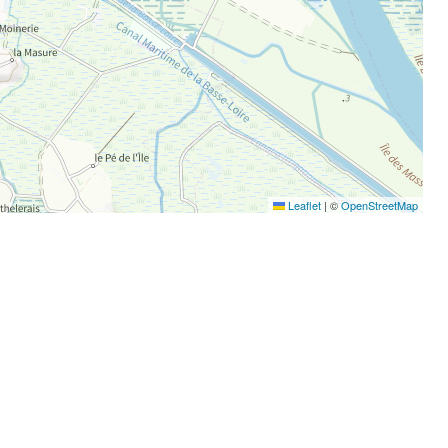
Leaflet
|
©
OpenStreetMap