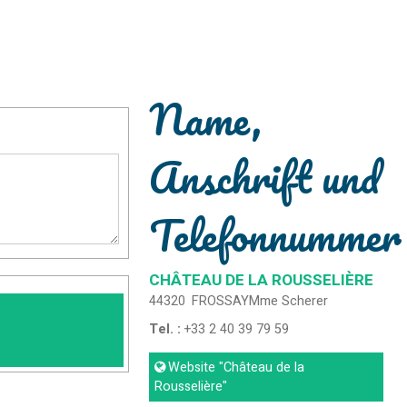
Name,
Anschrift und
Telefonnummer
CHÂTEAU DE LA ROUSSELIÈRE
44320
FROSSAY
Mme Scherer
Tel. :
+33 2 40 39 79 59
Website
"Château de la
Rousselière"