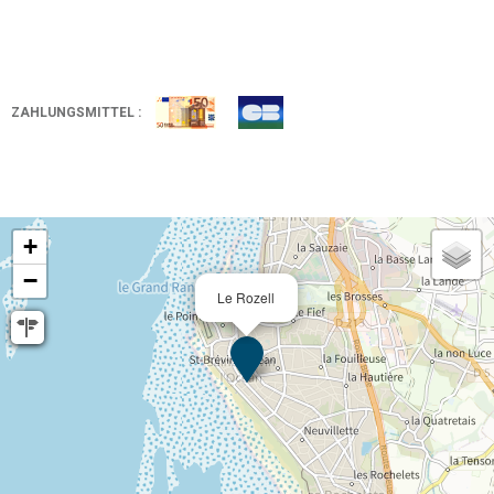
ZAHLUNGSMITTEL :
+
−
Le Rozell