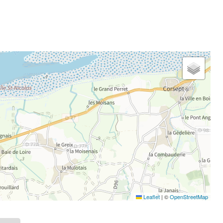
Leaflet
|
©
OpenStreetMap