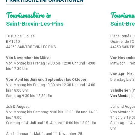
PRAKTISCHE INFORMATIONEN
Tourismusbüro in
Tourismu
Saint-Brevin-Les-Pins
Saint-Bre
10 rue de l'Eglise
Place René Gu
BP 1010
Quartier de l'
44250 SAINT-BREVIN-LES-PINS
44250 SAINT-B
Von November bis März :
Von Novembe
Von Montag bis Freitag : 9:00 bis 12:30 Uhr und 14:00
Mittwoch, Frei
bis 17:30 Uhr
Von April bis
Von April bis Juni und September bis Oktober :
Dienstag bis S
Von Montag bis Freitag : 9:30 bis 12:30 Uhr und 14:00
bis 18:00 Uhr
Schulferien (
W
Samstag 9:30 bis 12:30 Uhr
Von Montag bis
Juli & August:
Juli und Augus
Von Montag bis Samstag: 9:30 bis 13:00 Uhr und 14:00
Von Montag bi
bis 19:00
14:00 bis 19:0
Sonntag + 14. Juli und 15. August: 10:00 bis 13:00 Uhr
Sonntag + 14. 
Uhr
Am 1. Januar, 1. Mai, 1. und 11. November, 25.