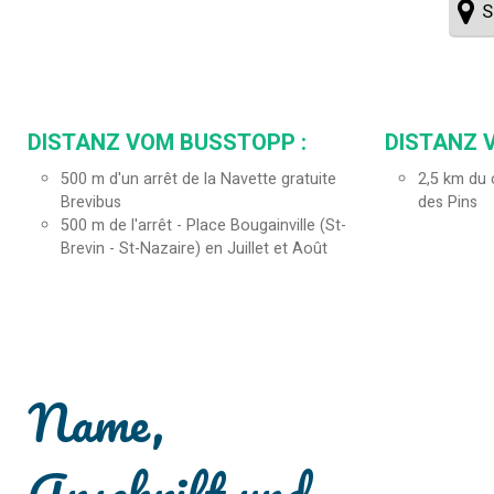
S
DISTANZ VOM BUSSTOPP :
DISTANZ 
500
m d'un arrêt de la Navette gratuite
2,5
km du c
Brevibus
des Pins
500
m de l'arrêt - Place Bougainville (St-
Brevin - St-Nazaire) en Juillet et Août
Name,
Anschrift und