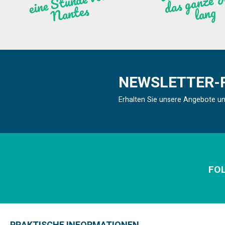
n
ntes
ng
NEWSLETTER-
Erhalten Sie unsere Angebote u
FOL