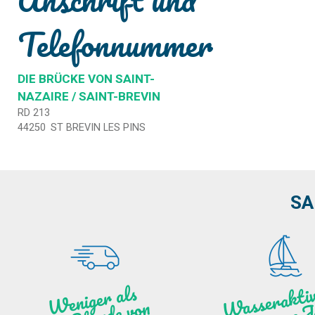
Telefonnummer
DIE BRÜCKE VON SAINT-
NAZAIRE / SAINT-BREVIN
RD 213
44250
ST BREVIN LES PINS
SA
as
ktiv
ät
a
nz
We
ni
ge
r
als
ei
ne
Stu
n
de vo
N
a