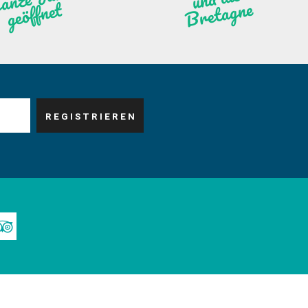
ne
net