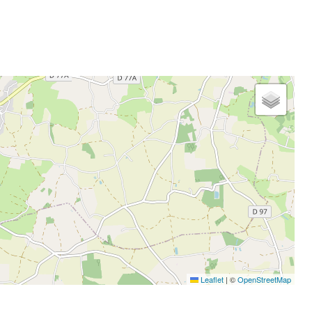
Leaflet
|
©
OpenStreetMap