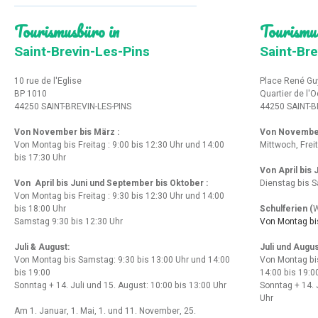
Tourismusbüro in
Tourismu
Saint-Brevin-Les-Pins
Saint-Bre
10 rue de l'Eglise
Place René Gu
BP 1010
Quartier de l'
44250 SAINT-BREVIN-LES-PINS
44250 SAINT-B
Von November bis März :
Von Novembe
Von Montag bis Freitag : 9:00 bis 12:30 Uhr und 14:00
Mittwoch, Frei
bis 17:30 Uhr
Von April bis
Von April bis Juni und September bis Oktober :
Dienstag bis S
Von Montag bis Freitag : 9:30 bis 12:30 Uhr und 14:00
bis 18:00 Uhr
Schulferien (
W
Samstag 9:30 bis 12:30 Uhr
Von Montag bis
Juli & August:
Juli und Augus
Von Montag bis Samstag: 9:30 bis 13:00 Uhr und 14:00
Von Montag bi
bis 19:00
14:00 bis 19:0
Sonntag + 14. Juli und 15. August: 10:00 bis 13:00 Uhr
Sonntag + 14. 
Uhr
Am 1. Januar, 1. Mai, 1. und 11. November, 25.