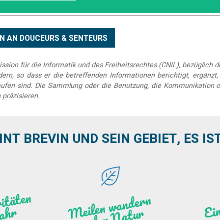
sion für die Informatik und des Freiheitsrechtes (CNIL), bezüglich 
rn, so dass er die betreffenden Informationen berichtigt, ergänzt, k
elaufen sind. Die Sammlung oder die Benutzung, die Kommunikation o
 präzisieren.
INT BREVIN UND SEIN GEBIET, ES IST 
se
r
a
it
e
n
d
s
g
a
e
J
a
h
l
a
Meile
n
w
a
n
de
r
n
i
n
de
r
N
atu
g
W
r
r