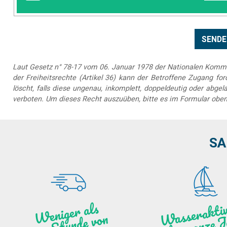
Laut Gesetz n° 78-17 vom 06. Januar 1978 der Nationalen Kommis
der Freiheitsrechte (Artikel 36) kann der Betroffene Zugang forde
löscht, falls diese ungenau, inkomplett, doppeldeutig oder abg
verboten. Um dieses Recht auszuüben, bitte es im Formular oben
SA
as
ktiv
ät
a
nz
We
ni
ge
r
als
ei
ne
Stu
n
de vo
N
a
n