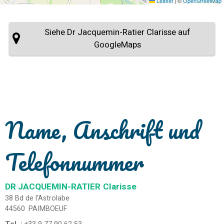
Leaflet
|
©
OpenStreetMap
Siehe Dr Jacquemin-Ratier Clarisse auf
GoogleMaps
Name, Anschrift und
Telefonnummer
DR JACQUEMIN-RATIER
Clarisse
38 Bd de l'Astrolabe
44560
PAIMBOEUF