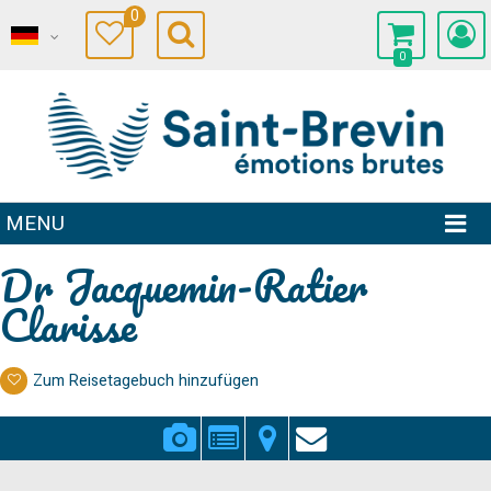
0
0
MENU
Dr Jacquemin-Ratier
Clarisse
Zum Reisetagebuch hinzufügen