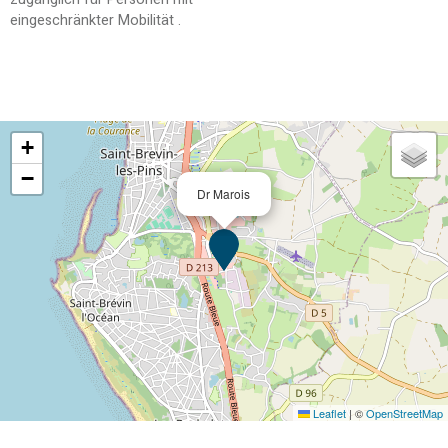
eingeschränkter Mobilität
+
−
Dr Marois
Leaflet
|
©
OpenStreetMap