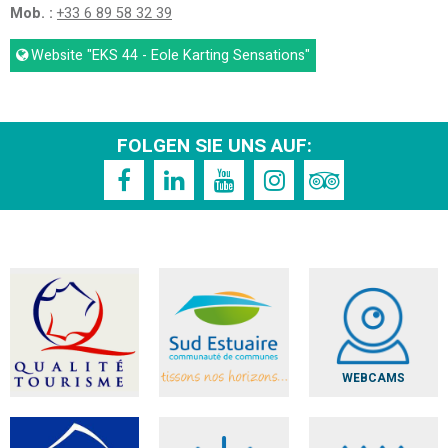
Mob. :
+33 6 89 58 32 39
Website
"EKS 44 - Eole Karting Sensations"
FOLGEN SIE UNS AUF:
WEBCAMS