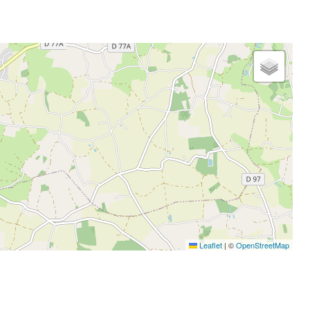
Leaflet
|
©
OpenStreetMap