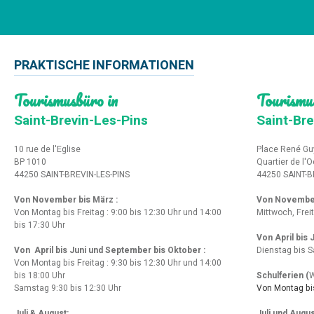
PRAKTISCHE INFORMATIONEN
Tourismusbüro in
Tourismu
Saint-Brevin-Les-Pins
Saint-Bre
10 rue de l'Eglise
Place René Gu
BP 1010
Quartier de l'
44250 SAINT-BREVIN-LES-PINS
44250 SAINT-B
Von November bis März :
Von Novembe
Von Montag bis Freitag : 9:00 bis 12:30 Uhr und 14:00
Mittwoch, Frei
bis 17:30 Uhr
Von April bis
Von April bis Juni und September bis Oktober :
Dienstag bis S
Von Montag bis Freitag : 9:30 bis 12:30 Uhr und 14:00
bis 18:00 Uhr
Schulferien (
W
Samstag 9:30 bis 12:30 Uhr
Von Montag bis
Juli & August:
Juli und Augus