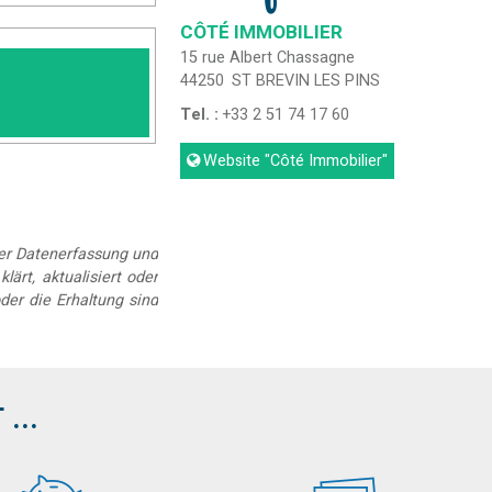
CÔTÉ IMMOBILIER
15 rue Albert Chassagne
44250
ST BREVIN LES PINS
Tel. :
+33 2 51 74 17 60
Website
"Côté Immobilier"
der Datenerfassung und
lärt, aktualisiert oder
der die Erhaltung sind
...