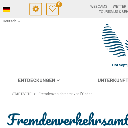
0
WEBCAMS
WETTER
TOURISMUS & BE
Deutsch
Corsept
ENTDECKUNGEN
UNTERKUNF
STARTSEITE
>
Fremdenverkehrsamt von l'Océan
Fremdenverkehrsamt