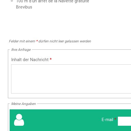
100
m d'un arrêt de la Navette gratuite
Brevibus
Felder mit einem
*
dürfen nicht leer gelassen werden
Ihre Anfrage
Inhalt der Nachricht
*
Meine Angaben
E-mail
*