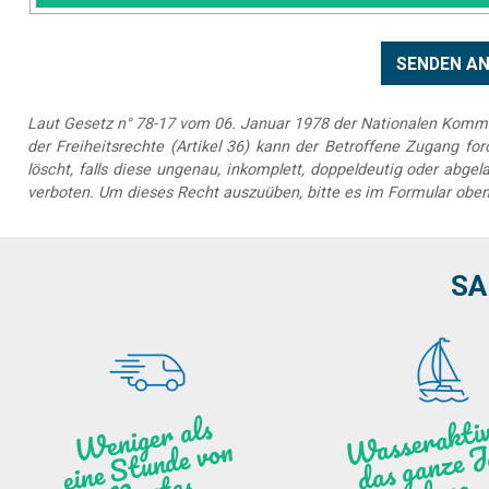
Laut Gesetz n° 78-17 vom 06. Januar 1978 der Nationalen Kommis
der Freiheitsrechte (Artikel 36) kann der Betroffene Zugang forde
löscht, falls diese ungenau, inkomplett, doppeldeutig oder abg
verboten. Um dieses Recht auszuüben, bitte es im Formular oben
SA
as
ktiv
ät
a
nz
We
ni
ge
r
als
ei
ne
Stu
n
de vo
N
a
n