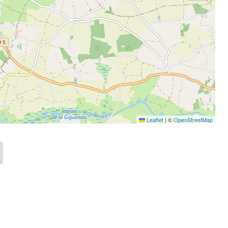
Leaflet
|
©
OpenStreetMap