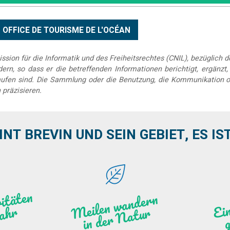
sion für die Informatik und des Freiheitsrechtes (CNIL), bezüglich 
rn, so dass er die betreffenden Informationen berichtigt, ergänzt, k
elaufen sind. Die Sammlung oder die Benutzung, die Kommunikation o
 präzisieren.
INT BREVIN UND SEIN GEBIET, ES IST 
se
r
a
it
e
n
d
s
g
a
e
J
a
h
l
a
Meile
n
w
a
n
de
r
n
i
n
de
r
N
atu
g
W
r
r