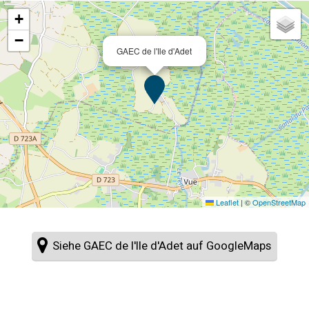
+
−
GAEC de l'Ile d'Adet
Leaflet
|
©
OpenStreetMap
Siehe GAEC de l'Ile d'Adet auf GoogleMaps