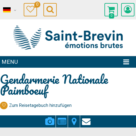
0
0
MENU
Gendarmerie Nationale
Paimboeuf
Zum Reisetagebuch hinzufügen