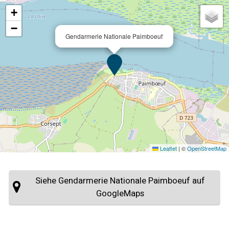
+
−
Gendarmerie Nationale Paimboeuf
Leaflet
|
©
OpenStreetMap
Siehe Gendarmerie Nationale Paimboeuf auf
GoogleMaps