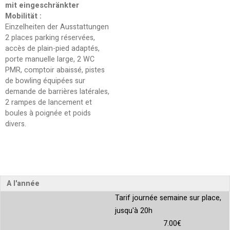
mit eingeschränkter
Mobilität
:
Einzelheiten der Ausstattungen
2 places parking réservées,
accès de plain-pied adaptés,
porte manuelle large, 2 WC
PMR, comptoir abaissé, pistes
de bowling équipées sur
demande de barrières latérales,
2 rampes de lancement et
boules à poignée et poids
divers
A l'année
Tarif journée semaine sur place,
jusqu'à 20h
7.00€