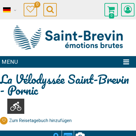
0
0
MENU
La Vélodyssée Saint-Brevin
- Pornic
Zum Reisetagebuch hinzufügen