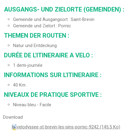
AUSGANGS- UND ZIELORTE (GEMEINDEN)
:
Gemeinde und Ausgangsort
Saint-Brevin
Gemeinde und Zielort
Pornic
THEMEN DER ROUTEN
:
Natur und Entdeckung
DURÉE DE L'ITINERAIRE A VELO
:
1 demi-journée
INFORMATIONS SUR L'ITINERAIRE
:
40
Km
NIVEAUX DE PRATIQUE SPORTIVE
:
Niveau bleu - Facile
Download
la-velodyssee-st-brevin-les-pins-pornic-9242
(145.5 Ko)