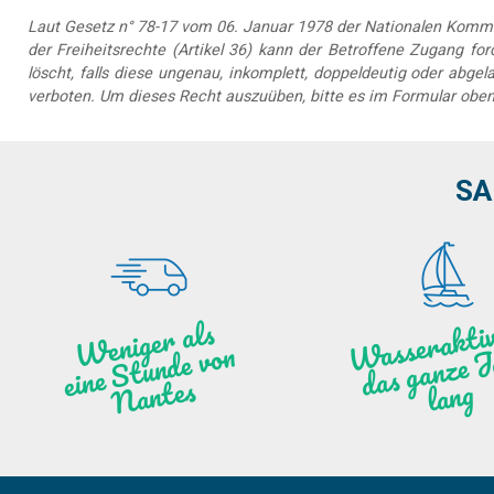
Laut Gesetz n° 78-17 vom 06. Januar 1978 der Nationalen Kommis
der Freiheitsrechte (Artikel 36) kann der Betroffene Zugang forde
löscht, falls diese ungenau, inkomplett, doppeldeutig oder abg
verboten. Um dieses Recht auszuüben, bitte es im Formular oben
SA
as
ktiv
ät
a
nz
We
ni
ge
r
als
ei
ne
Stu
n
de vo
N
a
n
ntes
ng