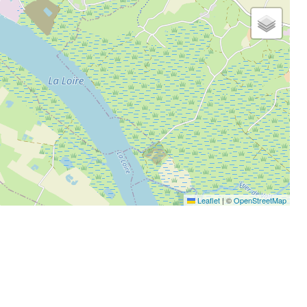
Leaflet
|
©
OpenStreetMap