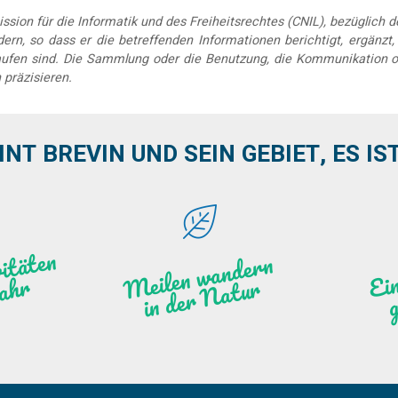
sion für die Informatik und des Freiheitsrechtes (CNIL), bezüglich 
rn, so dass er die betreffenden Informationen berichtigt, ergänzt, k
elaufen sind. Die Sammlung oder die Benutzung, die Kommunikation o
 präzisieren.
INT BREVIN UND SEIN GEBIET, ES IST 
se
r
a
it
e
n
d
s
g
a
e
J
a
h
l
a
Meile
n
w
a
n
de
r
n
i
n
de
r
N
atu
g
W
r
r