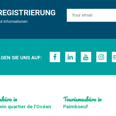
REGISTRIERUNG
nd Informationen
GEN SIE UNS AUF:
sbüro in
Tourismusbüro in
vin quartier de l'Océan
Paimboeuf