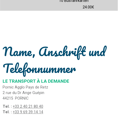
10 Busfahrkarten
24.00€
Name, Anschrift und
Telefonnummer
LE TRANSPORT À LA DEMANDE
Pornic Agglo Pays de Retz
2 rue du Dr Ange Guépin
44215
PORNIC
Tel. :
+33 2 40 21 80 40
Tel. :
+33 9 69 39 14 14