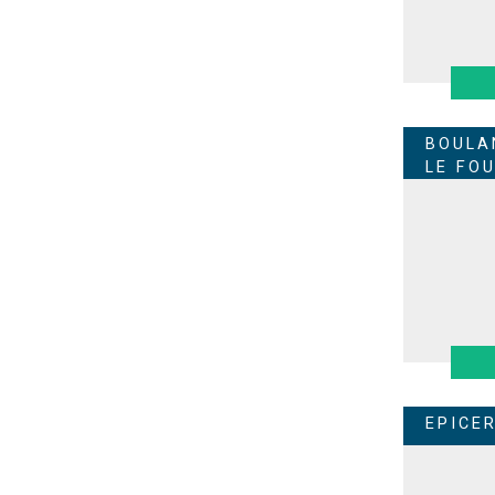
BOULA
LE FO
EPICE