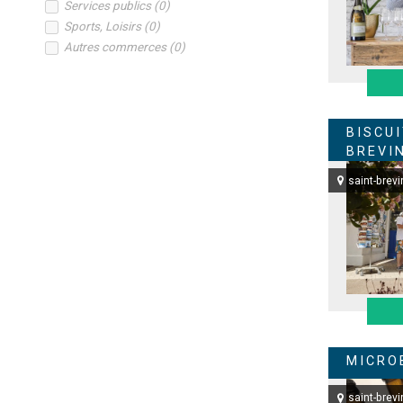
Services publics
(
0
)
Sports, Loisirs
(
0
)
Autres commerces
(
0
)
BISCUI
BREVI
saint-brevi
MICRO
saint-brevi