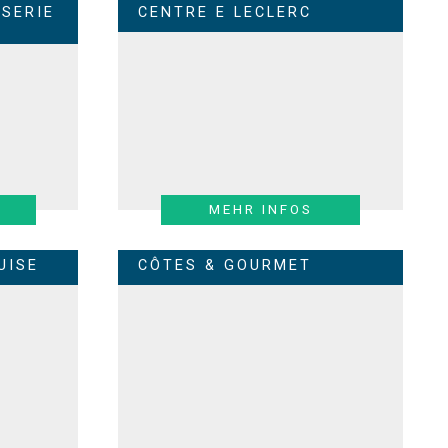
SERIE
CENTRE E LECLERC
MEHR INFOS
UISE
CÔTES & GOURMET