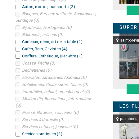
Autos, motos, transports
(
2
)
Banques, Bureaux de Poste, Assurances,
Juridique
(
0
)
SUPER
Bijouteries, Horlogeries
(
0
)
Bâtiments, artisans
(
0
)
saint-brevi
Cadeaux, déco, art de la table
(
1
)
Cafés, Bars, Cavistes
(
4
)
Coiffure, Ésthétique, Bien-être
(
1
)
Chasse, Pêche
(
0
)
Déchetteries
(
0
)
Fleuristes, Jardineries, Animaux
(
0
)
Habillement, Chaussures, Tissus
(
0
)
Immobilier, habitat, ameublement
(
0
)
Multimedia, Bureautique, Informatique
(
0
)
LES F
Presse, librairies, souvenirs
(
0
)
paimboeuf
Services à domicile
(
0
)
Services enfance, jeunesse
(
0
)
Services pratiques
(
2
)