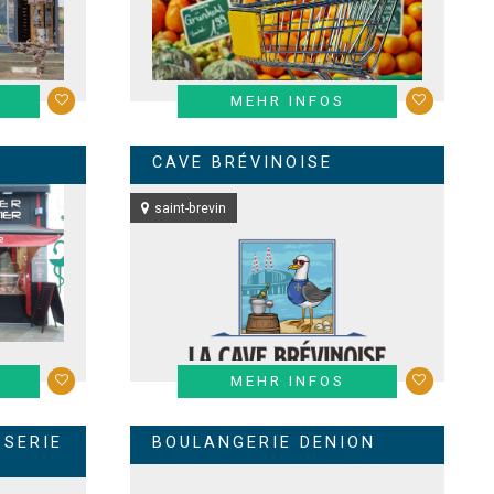
MEHR INFOS
CAVE BRÉVINOISE
saint-brevin
MEHR INFOS
SSERIE
BOULANGERIE DENION