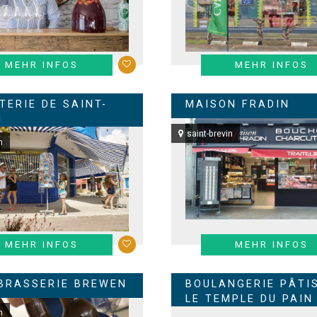
MEHR INFOS
MEHR INFOS
TERIE DE SAINT-
MAISON FRADIN
N
saint-brevin
n
MEHR INFOS
MEHR INFOS
BRASSERIE BREWEN
BOULANGERIE PÂTI
LE TEMPLE DU PAIN
n