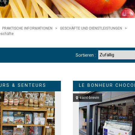
PRAKTISCHE INFORMATIONEN
>
GESCHÄFTE UND DIENSTLEISTUNGEN
>
eschäfte
Sortieren :
URS & SENTEURS
LE BONHEUR CHOCO
n
saint-brevin