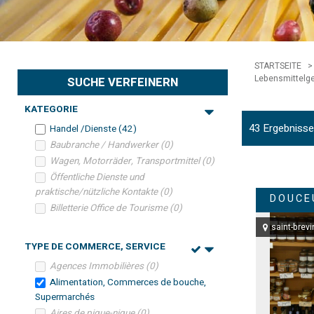
STARTSEITE
>
Lebensmittelg
SUCHE VERFEINERN
KATEGORIE
43
Ergebnisse
Handel /Dienste
(
42
)
Baubranche / Handwerker
(
0
)
Wagen, Motorräder, Transportmittel
(
0
)
Öffentliche Dienste und
praktische/nützliche Kontakte
(
0
)
DOUCE
Billetterie Office de Tourisme
(
0
)
saint-brevi
TYPE DE COMMERCE, SERVICE
Agences Immobilières
(
0
)
Alimentation, Commerces de bouche,
Supermarchés
Aires de pique-nique
(
0
)