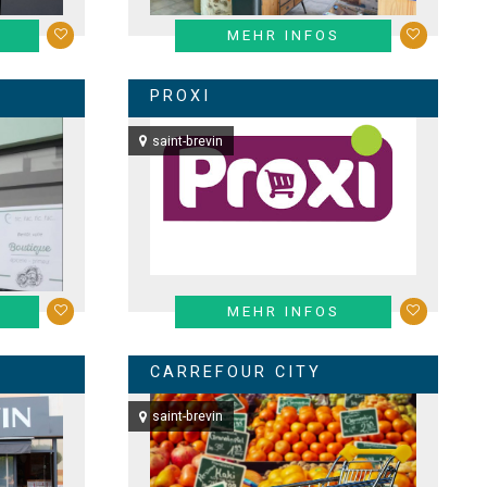
MEHR INFOS
PROXI
saint-brevin
MEHR INFOS
CARREFOUR CITY
saint-brevin