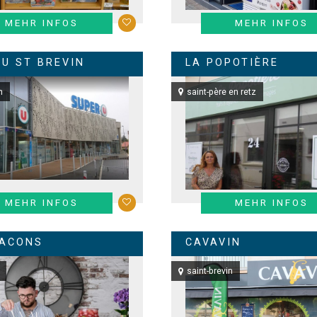
MEHR INFOS
MEHR INFOS
 U ST BREVIN
LA POPOTIÈRE
n
saint-père en retz
MEHR INFOS
MEHR INFOS
LACONS
CAVAVIN
saint-brevin