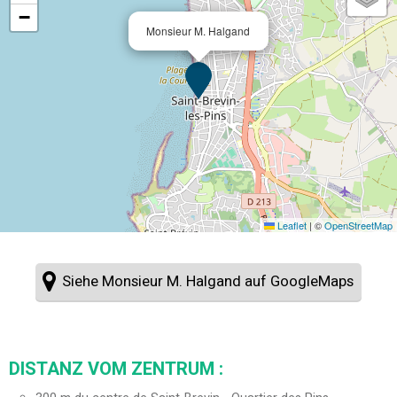
−
Monsieur M. Halgand
Leaflet
|
©
OpenStreetMap
Siehe Monsieur M. Halgand auf GoogleMaps
DISTANZ VOM ZENTRUM :