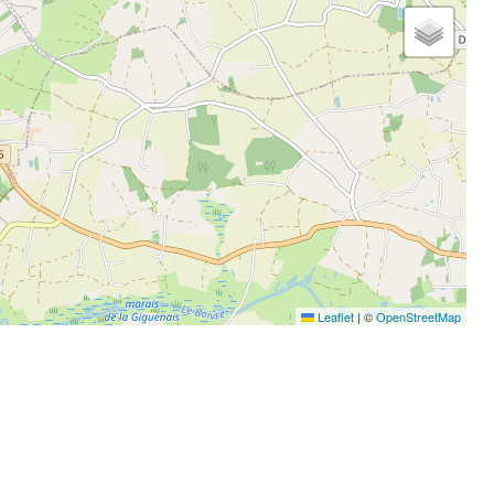
Leaflet
|
©
OpenStreetMap