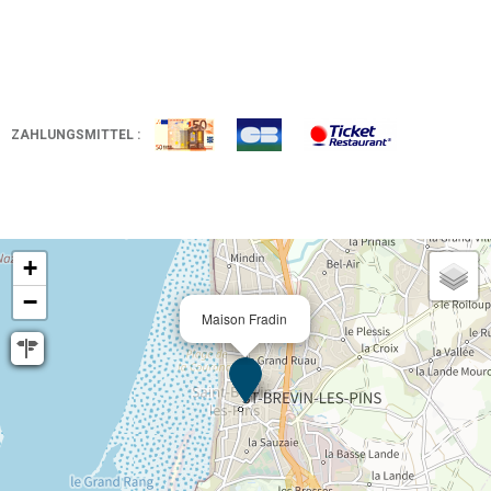
ZAHLUNGSMITTEL :
+
−
Maison Fradin