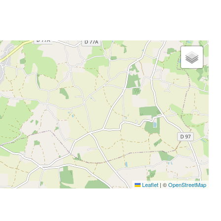
Leaflet
|
©
OpenStreetMap