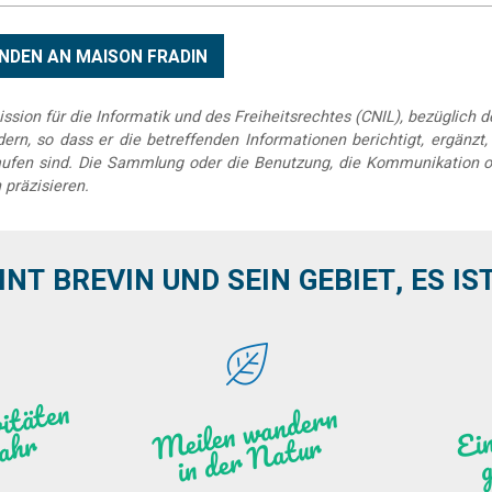
sion für die Informatik und des Freiheitsrechtes (CNIL), bezüglich 
rn, so dass er die betreffenden Informationen berichtigt, ergänzt, k
elaufen sind. Die Sammlung oder die Benutzung, die Kommunikation o
 präzisieren.
INT BREVIN UND SEIN GEBIET, ES IST 
se
r
a
it
e
n
d
s
g
a
e
J
a
h
l
a
Meile
n
w
a
n
de
r
n
i
n
de
r
N
atu
g
W
r
r