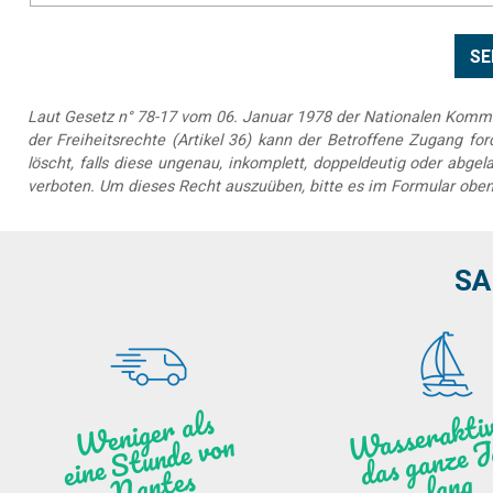
Laut Gesetz n° 78-17 vom 06. Januar 1978 der Nationalen Kommis
der Freiheitsrechte (Artikel 36) kann der Betroffene Zugang forde
löscht, falls diese ungenau, inkomplett, doppeldeutig oder abg
verboten. Um dieses Recht auszuüben, bitte es im Formular oben
SA
as
ktiv
ät
a
nz
We
ni
ge
r
als
ei
ne
Stu
n
de vo
N
a
n
ntes
ng