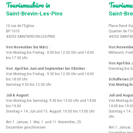
Tourismusbüro in
Tourismu
Saint-Brevin-Les-Pins
Saint-Bre
10 rue de l'Eglise
Place René Gu
BP 1010
Quartier de l'
44250 SAINT-BREVIN-LES-PINS
44250 SAINT-B
Von November bis März :
Von Novembe
Von Montag bis Freitag : 9:00 bis 12:30 Uhr und 14:00
Mittwoch, Frei
bis 17:30 Uhr
Von April bis
Von April bis Juni und September bis Oktober :
Dienstag bis S
Von Montag bis Freitag : 9:30 bis 12:30 Uhr und 14:00
bis 18:00 Uhr
Schulferien (
W
Samstag 9:30 bis 12:30 Uhr
Von Montag bis
Juli & August:
Juli und Augus
Von Montag bis Samstag: 9:30 bis 13:00 Uhr und 14:00
Von Montag bi
bis 19:00
14:00 bis 19:0
Sonntag + 14. Juli und 15. August: 10:00 bis 13:00 Uhr
Sonntag + 14. 
Uhr
Am 1. Januar, 1. Mai, 1. und 11. November, 25.
Dezember geschlossen
Am 1. Januar, 
Dezember ges