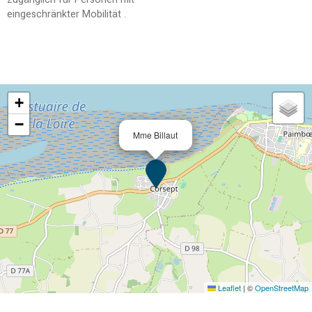
eingeschränkter Mobilität
+
−
Mme Billaut
Leaflet
|
©
OpenStreetMap