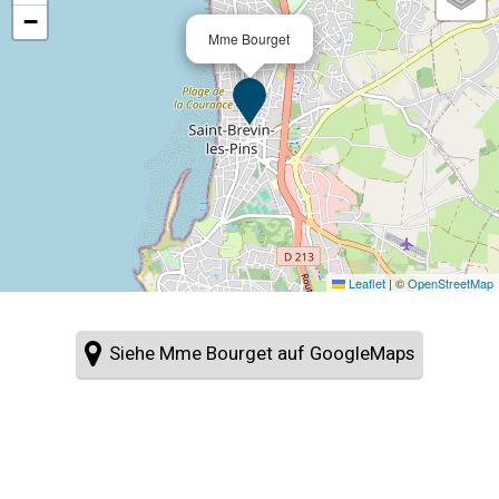
−
Mme Bourget
Leaflet
|
©
OpenStreetMap
Siehe Mme Bourget auf GoogleMaps