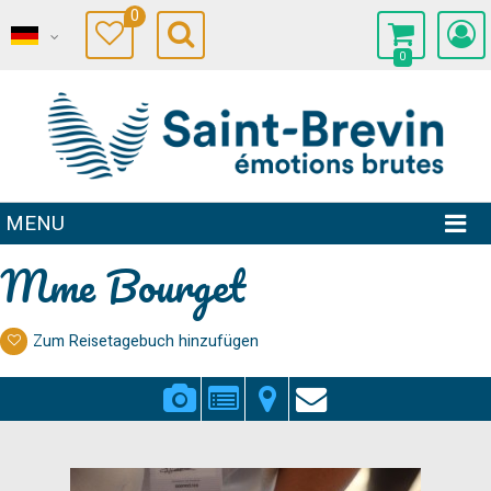
0
0
MENU
Mme Bourget
Zum Reisetagebuch hinzufügen