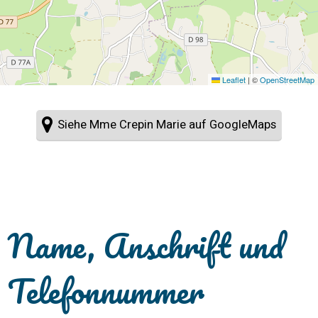
Leaflet
|
©
OpenStreetMap
Siehe Mme Crepin Marie auf GoogleMaps
Name, Anschrift und
Telefonnummer