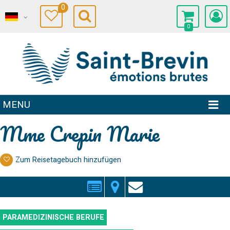
0
0
MENU
Mme Crepin Marie
Zum Reisetagebuch hinzufügen
PARAMEDIZINISCHE BERUFE