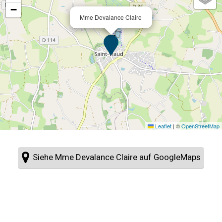
−
Mme Devalance Claire
Leaflet
|
©
OpenStreetMap
Siehe Mme Devalance Claire auf GoogleMaps