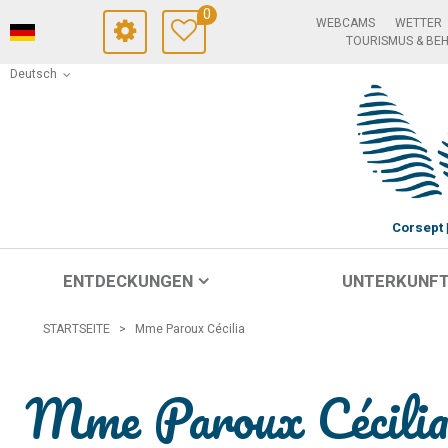
0
WEBCAMS
WETTER
TOURISMUS & BE
Deutsch
Corsept
ENTDECKUNGEN
UNTERKUNF
STARTSEITE
>
Mme Paroux Cécilia
Mme Paroux Cécili