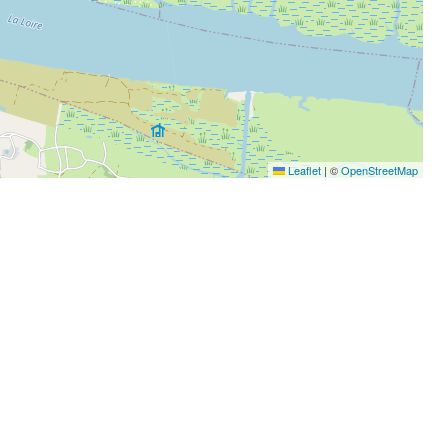
Leaflet
|
©
OpenStreetMap