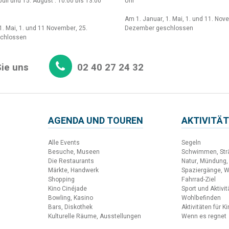
Juli und 15. August : 10:00 bis 13:00
Uhr
Am 1. Januar, 1. Mai, 1. und 11. Nov
1. Mai, 1. und 11 November, 25.
Dezember geschlossen
chlossen
ie uns
02 40 27 24 32
AGENDA UND TOUREN
AKTIVITÄT
Alle Events
Segeln
Besuche, Museen
Schwimmen, Str
Die Restaurants
Natur, Mündung,
Märkte, Handwerk
Spaziergänge, 
Shopping
Fahrrad-Ziel
Kino Cinéjade
Sport und Aktivi
Bowling, Kasino
Wohlbefinden
Bars, Diskothek
Aktivitäten für K
Kulturelle Räume, Ausstellungen
Wenn es regnet