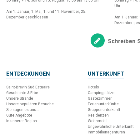
Sonntag + 14. Juli und 15. August: 10:00 bis 13:00 Uhr
Sonntag + 14. 
Uhr
Am 1. Januar, 1. Mai, 1. und 11. November, 25.
Dezember geschlossen
Am 1. Januar, 
Dezember ges
Schreiben S
ENTDECKUNGEN
UNTERKUNFT
Saint-Brevin Sud Estuaire
Hotels
Geschichte & Erbe
Campingplätze
Unsere Strände
Gästezimmer
Unsere populären Besuche
Ferienunterkünfte
Sie sagen es uns...
Gruppenunterkunft
Gute Angebote
Residenzen
In unserer Region
Wohnmobil
Ungewöhnliche Unterkunft
Immobilienagenturen