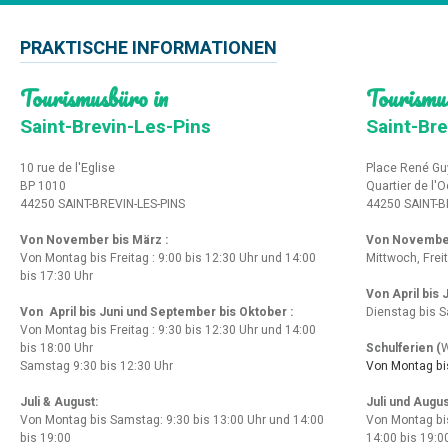
PRAKTISCHE INFORMATIONEN
Tourismusbüro in
Tourismu
Saint-Brevin-Les-Pins
Saint-Bre
10 rue de l'Eglise
Place René Gu
BP 1010
Quartier de l'
44250 SAINT-BREVIN-LES-PINS
44250 SAINT-B
Von November bis März :
Von Novembe
Von Montag bis Freitag : 9:00 bis 12:30 Uhr und 14:00
Mittwoch, Frei
bis 17:30 Uhr
Von April bis
Von April bis Juni und September bis Oktober :
Dienstag bis S
Von Montag bis Freitag : 9:30 bis 12:30 Uhr und 14:00
bis 18:00 Uhr
Schulferien (
W
Samstag 9:30 bis 12:30 Uhr
Von Montag bis
Juli & August:
Juli und Augus
Von Montag bis Samstag: 9:30 bis 13:00 Uhr und 14:00
Von Montag bi
bis 19:00
14:00 bis 19:0