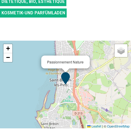
DIÉTÉTIQUE, BIO, ESTHÉTIQUE
KOSMETIK-UND PARFÜMLADEN
+
−
Passionnement Nature
Leaflet
|
©
OpenStreetMap