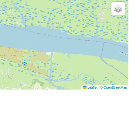
Leaflet
|
©
OpenStreetMap