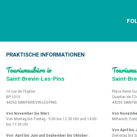
FOL
PRAKTISCHE INFORMATIONEN
Tourismusbüro in
Tourismu
Saint-Brevin-Les-Pins
Saint-Bre
10 rue de l'Eglise
Place René Gu
BP 1010
Quartier de l'
44250 SAINT-BREVIN-LES-PINS
44250 SAINT-B
Von November bis März :
Von Novembe
Von Montag bis Freitag : 9:00 bis 12:30 Uhr und 14:00
Mittwoch, Frei
bis 17:30 Uhr
Von April bis
Von April bis Juni und September bis Oktober :
Dienstag bis S