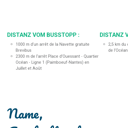
DISTANZ VOM BUSSTOPP :
DISTANZ 
1000
m d'un arrêt de la Navette gratuite
2,5
km du c
Brevibus
de l'Océan
2300
m de l'arrêt Place d'Ouessant - Quartier
Océan - Ligne 1 (Paimboeuf-Nantes) en
Juillet et Août
Name,