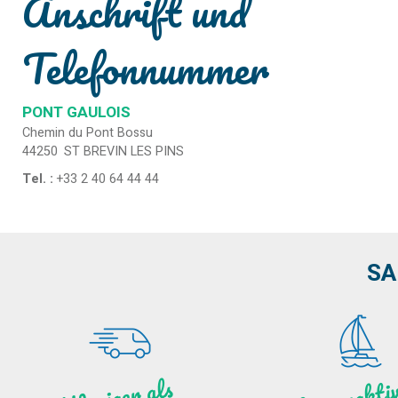
Anschrift und
Telefonnummer
PONT GAULOIS
Chemin du Pont Bossu
44250
ST BREVIN LES PINS
Tel. :
+33 2 40 64 44 44
SA
as
ktiv
ät
a
nz
We
ni
ge
r
als
ei
ne
Stu
n
de vo
N
a