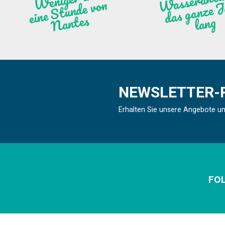
n
ntes
ng
NEWSLETTER-
Erhalten Sie unsere Angebote u
FOL