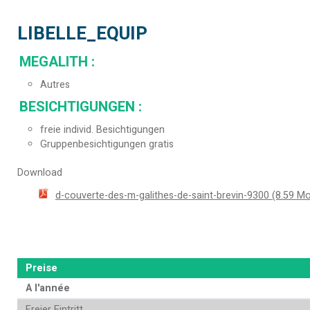
LIBELLE_EQUIP
MEGALITH
:
Autres
BESICHTIGUNGEN
:
freie individ. Besichtigungen
Gruppenbesichtigungen gratis
Download
d-couverte-des-m-galithes-de-saint-brevin-9300
(8.59 Mo
Preise
A l'année
Freier Eintritt