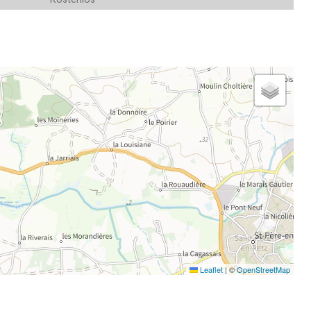
Leaflet
|
©
OpenStreetMap