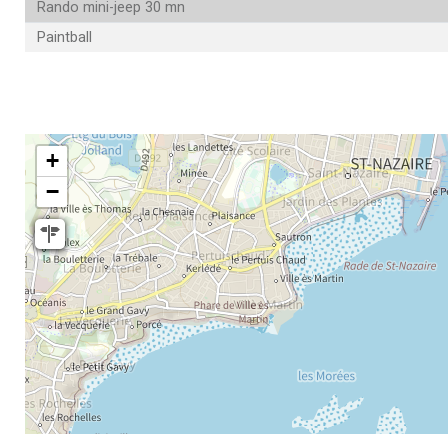
Rando mini-jeep 30 mn
Paintball
+
−