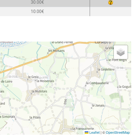
30.00€
10.00€
Leaflet
|
©
OpenStreetMap