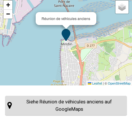
+
−
Réunion de véhicules anciens
Leaflet
|
©
OpenStreetMap
Siehe Réunion de véhicules anciens auf
GoogleMaps