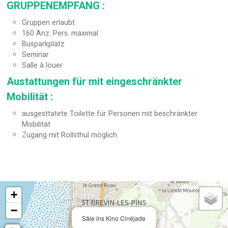
GRUPPENEMPFANG
:
Gruppen erlaubt
160
Anz. Pers. maximal
Busparkplatz
Seminar
Salle à louer
Austattungen für mit eingeschränkter
Mobilität
:
ausgesttatete Toilette für Personen mit beschränkter
Mobilität
Zugang mit Rollsthul möglich
+
−
Säle ins Kino Cinéjade