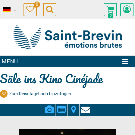
0
0
MENU
Säle ins Kino Cinéjade
Zum Reisetagebuch hinzufügen