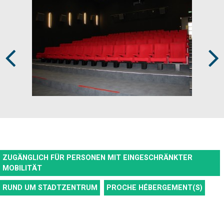
Prev
Next
ZUGÄNGLICH FÜR PERSONEN MIT EINGESCHRÄNKTER
MOBILITÄT
RUND UM STADTZENTRUM
PROCHE HÉBERGEMENT(S)