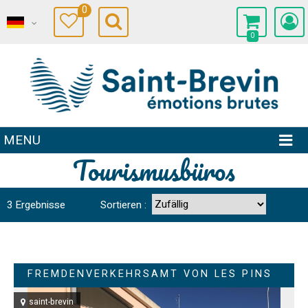
0
0
MENU
Tourismusbüros
3
Ergebnisse
Sortieren :
FREMDENVERKEHRSAMT VON LES PINS
saint-brevin