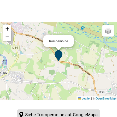
+
−
Trompemoine
Leaflet
|
©
OpenStreetMap
Siehe Trompemoine auf GoogleMaps