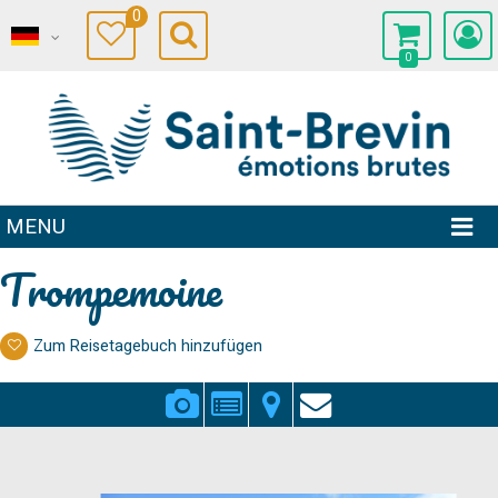
0
0
MENU
Trompemoine
Zum Reisetagebuch hinzufügen