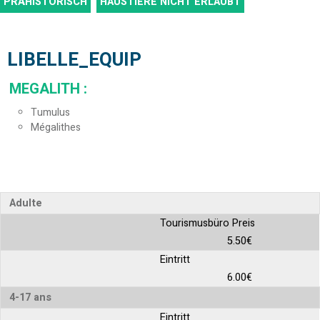
PRÄHISTORISCH
HAUSTIERE NICHT ERLAUBT
LIBELLE_EQUIP
MEGALITH
:
Tumulus
Mégalithes
Adulte
Tourismusbüro Preis
5.50€
Eintritt
6.00€
4-17 ans
Eintritt