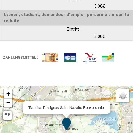
3.00€
Lycéen, étudiant, demandeur d'emploi, personne à mobilité
réduite
Eintritt
5.00€
ZAHLUNGSMITTEL :
+
−
Tumulus Dissignac Saint-Nazaire Renversante