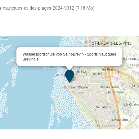
es-nautiques-et-des-plages-2024-9312
(7.18 Mo)
Wassersportschule von Saint-Brevin - Sports Nautiques
Brevinois