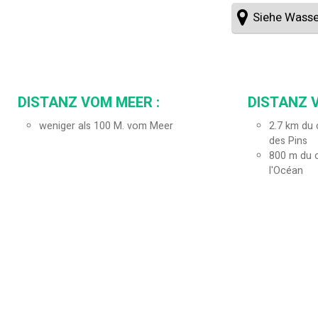
Siehe Wasse
DISTANZ VOM MEER :
DISTANZ 
weniger als 100 M. vom Meer
2.7
km du c
des Pins
800
m du c
l'Océan