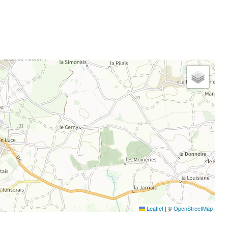
Leaflet
|
©
OpenStreetMap