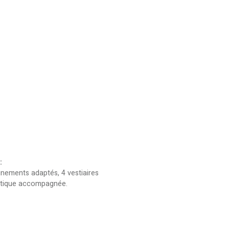
:
inements adaptés, 4 vestiaires
pratique accompagnée