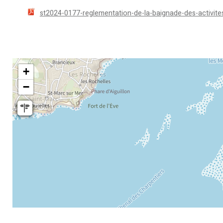
st2024-0177-reglementation-de-la-baignade-des-activit
+
−